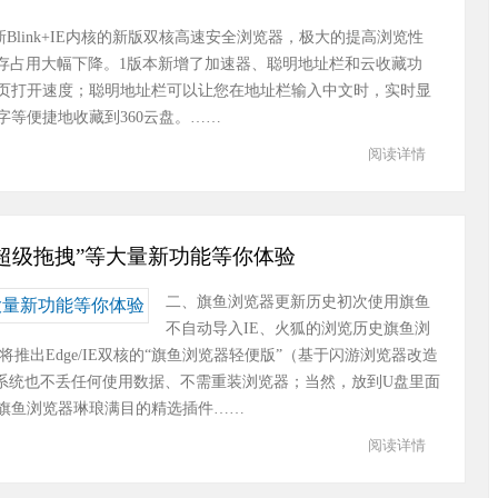
全新Blink+IE内核的新版双核高速安全浏览器，极大的提高浏览性
存占用大幅下降。1版本新增了加速器、聪明地址栏和云收藏功
页打开速度；聪明地址栏可以让您在地址栏输入中文时，实时显
等便捷地收藏到360云盘。……
阅读详情
“超级拖拽”等大量新功能等你体验
二、旗鱼浏览器更新历史初次使用旗鱼
不自动导入IE、火狐的浏览历史旗鱼浏
将推出Edge/IE双核的“旗鱼浏览器轻便版”（基于闪游浏览器改造
装系统也不丢任何使用数据、不需重装浏览器；当然，放到U盘里面
旗鱼浏览器琳琅满目的精选插件……
阅读详情