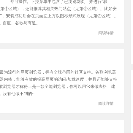
都可操作。下拉菜单中包含了已浏览网页，并进行“联
（见第①区域），还能推荐其相关热门站点（见第②区域）。比如安
片”，安装成功后会在页面左上方以图标形式展现（见第②区域）。
擎，百度、谷歌与有道。……
阅读详情
最为流行的网页浏览器，拥有全球范围的社区支持。谷歌浏览器
器内核，能够有效的提高网页的访问/加载速度，并且还能够支持
歌浏览器才称得上是一款全能浏览器，你可以用它来做表格，建
，没有他做不到的~……
阅读详情