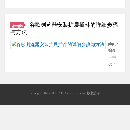
crx
插
件
安
谷歌浏览器安装扩展插件的详细步骤
google
装
与方法
到
360
php小
极
编新
速
一带
浏
你了
览
解如
器
何在
中？
谷歌
360
浏览
Copyright 2020-2026.All Rights Reserved 版权所有
极
器中
速
安装
浏
扩展
览
插
器
件。