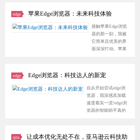
国
背
索即可进入正式
速
以
其
首
后
且可靠的谷歌商
度
下
苹果Edge浏览器：未来科技体验
edge
运
个
的
店网址。若已注
与
为
作
自
黑
册账号，即可轻
隐
接触苹果Edge浏览
您
机
主
科
点安装按钮；否
私
器的那一刻，我被
列
制
创
技，
则，请点击注册
保
它简单且优美的界
举
与
新
带
按钮创建新账号
护
面深深打动。苹果
猎
实
智
你
并再次访问本页
双
Edge浏览器为用户
豹
际
能
领
进行下载及安
重
提供了丰富多彩的
浏
应
浏
略
装。请各位用户
优
扩展应用，让您得
览
用，
Edge浏览器：科技达人的新宠
览
edge
无
在下载谷歌商店
势，
以根据个人喜好进
器
从
器…
限
时，务必选择适
并
行随心定制。如您
如
自从开始尝试edge浏
而
可
合的浏览器，查
在
感兴趣，欢迎前往
何
览器，我深感其加载
助
能。
找可靠网站，并
各
官方网站（）下载
持
速度着实一流!edge浏
您
搜
安装相应应用。
项
并安装苹果edge浏
续
览器的智能助手真的
更
狗
……
功
览器，相信您定会
关
贴心至极！edge浏览
全
浏
能
被深深吸引。……
注
器提供丰富多彩的主
面
览
完
技
题与插件，让我可随
地
器
让成本优化无处不在，亚马逊云科技助
qita
备
术