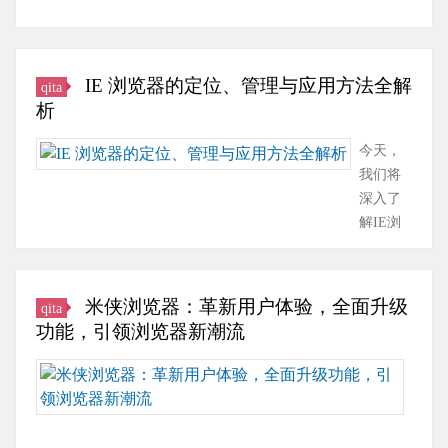
之
声
《新
闻
IE 浏览器的定位、管理与应用方法全解
qita
纵
析
横》
报
今天，
道，
我们将
8
深入了
月
解IE浏
15
览器在
号，
计算机
名
系统中
米侠浏览器：革新用户体验，全面升级
qita
不
的定位
功能，引领浏览器新潮流
见
及其高
经
效管理
全
传
和应用
新
的
方法。
推
红
我们首
出