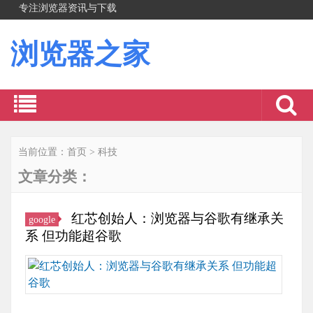
专注浏览器资讯与下载
浏览器之家
当前位置：
首页
>
科技
文章分类：
红芯创始人：浏览器与谷歌有继承关
google
系 但功能超谷歌
据
中
国