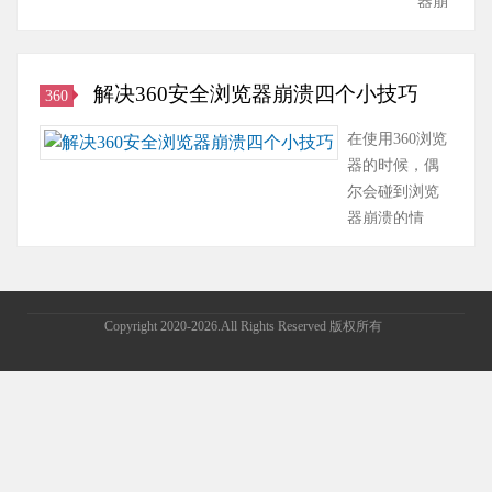
器崩
溃解
决方
案方
解决360安全浏览器崩溃四个小技巧
360
案
一：
在使用360浏览
打开
器的时候，偶
360
尔会碰到浏览
安全
器崩溃的情
浏览
况。解决360安
器，
全浏览器崩溃
按键
二是使用360安
盘上
全卫士的360电
Copyright 2020-2026.All Rights Reserved 版权所有
的F1
脑救援功能，
调出
打开电脑救
浏览
援，输入“浏览
器医
器崩溃”，即可
生界
出现各种浏览
面，
器崩溃问题的