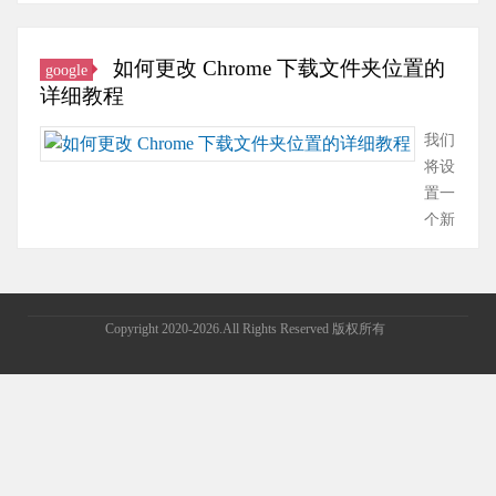
问特定的文件夹路
径在计算机系统上
找到。在Firefox浏
如何更改 Chrome 下载文件夹位置的
google
览器内查找收藏
详细教程
夹：在浏览器窗口
的顶部，你会看到
我们
一个名为“书签工
将设
具栏”的区域。除
置一
了通过浏览器界面
个新
访问收藏夹之外，
的默
还可以在计算机的
认文
文件系统中找到收
件夹
藏夹的物理位置。
作为
Copyright 2020-2026.All Rights Reserved 版权所有
……
Chrome
保存
下载
文件
的位
置。