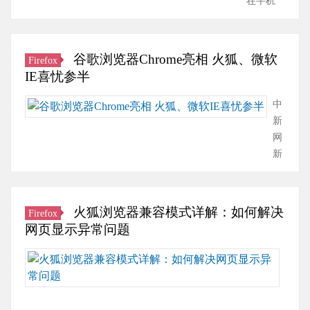
在手机
上，火狐
都能为用
户提供相
谷歌浏览器Chrome亮相 火狐、微软
Firefox
似的功能
IE喜忧参半
和界面，
让人倍感
中
便利。在
新
性能和插
网
件支持上
新
还有提升
闻
空间，但
中
火狐依然
心
火狐浏览器兼容模式详解：如何解决
Firefox
是一个值
是
网页显示异常问题
得推荐的
中
选择。
新
火
……
网
狐
最
浏
重
览