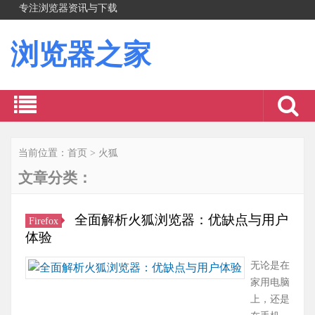
专注浏览器资讯与下载
浏览器之家
当前位置：
首页
>
火狐
文章分类：
全面解析火狐浏览器：优缺点与用户
Firefox
体验
无论是在
家用电脑
上，还是