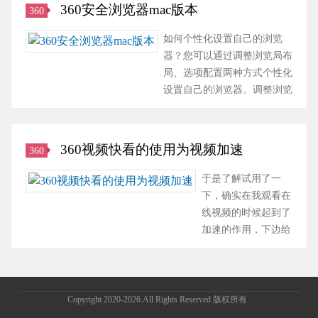
爽上网幸运的是，360
览
页
闭
360安全浏览器mac版本
从
360
安
浏
正强大的工具，它能
系
浏览器推出了强大的加
器
浏
页
启
全、
览
够提升你的上网体
还
速功能，让用户畅享极
加
如何个性化设置自己的浏览
览
面
用
兼
更
验，让你轻松畅快地
可
速上网体验。许多用户
速
器？您可以通过调整浏览局布
体
这
了
容
为
浏览各种网页内容。
针
已经体验了360浏览器
是
局、选项配置两种方式个性化
验！
里
火
等
迅
……
对
加速带来的惊喜。”小
一
设置自己的浏览器。调整浏览
针
狐
特
速
各
红则表示：“360浏览器
款
器布局点击工具菜单中选项按
对
浏
点，
流
款
加速不仅上网快，而且
由
钮,可以根据您的操作习惯设
2
览
受
畅。
游
广告少，给我带来了很
360
置您的浏览器。解决360极速
种
器
到
360视频快看的使用为视频加速
立
360
戏
好的使用体验。小编总
公
浏览器奔溃方法如下：如是缺
情
的
无
即
特
结：畅享极速上网，从
司
失或文件损坏导致，可使用浏
况，
于是了解试用了一
加
数
启
性
360浏览器加速开
开
览器自带的医生功能进行修复
一
下，确实在我观看在
速
用
动
做
始……
发
或是360电脑救援或是使用杀
种
线视频的时候起到了
功
户
谷
相
的
毒软件进行杀毒。提示：使用
是
加速的作用，下边给
能，
欢
歌
应
浏
360极速浏览器时建议内存在
当
新手来分享!打开视
观
迎！
浏
调
览
2G以上为佳。……
我
频网站，360视频快
影
15
览
整，
器
们
看自动运行。依次
过
大
器
保
加
在
是：加速信息、永久
程
Copyright 2020-2026.All Rights Reserved 版权所有
安
极
证
速
使
关闭视频快看、设置
中
全