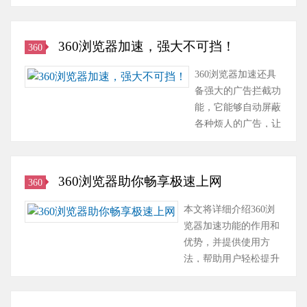
360
器
览
安
详
大
上
浏
加
器
装
细
游
网
览
速
的
包
介
戏
360浏览器加速，强大不可挡！
360
更
器
功
加
由
绍
爱
快
加
能
速
360
名
360浏览器加速还具
好
更
速
详
功
官
为“谷
备强大的广告拦截功
者
顺
功
情
能
方
歌
能，它能够自动屏蔽
的
畅。
能，
360
使
提
浏
各种烦人的广告，让
首
什
您
浏
得
供，
览
你的网页浏览更加清
选。
么
可
览
浏
360
器
爽。但是使用了360
同
是
以
器
览
安
加
浏览器加速之后，这
时，
360
360浏览器助你畅享极速上网
享
360
中
体
全
速
些困扰完全消失了！
浏
浏
受
如
验
浏
版”的
小编在使用360浏览
览
本文将详细介绍360浏
览
到
何
如
览
软
器加速时感受到了它
器
览器加速功能的作用和
器
更
打
虎
器
件，
强大的安全性能，再
智
优势，并提供使用方
加
疾
开
添
具
助
也不用担心点击链接
能
法，帮助用户轻松提升
速？
速
上
翼。
有
您
时会被恶意软件侵扰
优
上网速度。快人一步：
360
的
次
而
极
网
了。总结起来，360
化
360浏览器加速助你畅
浏
网
关
自
速、
络
浏览器加速是一款真
体