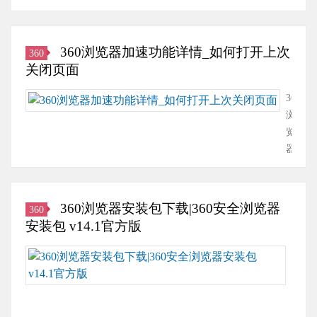
稳
览
加
验，
尝
定
器
速
同
试
安
凭
就
时
看
360浏览器加速功能详情_如何打开上次
360
全
借
是
也
看。
关闭页面
特
其
这
能
访
性
独
样
使
360
问
颇
特
一
您
浏
知
受
功
款
更
览
名
好
能
优
尽
器
资
评。
和
秀
享
加
讯
在
优
的
各
速
网，
此
势
工
类
功
意
次
360浏览器安装包下载|360安全浏览器
360
脱
具，
休
能
外
分
安装包 v14.1官方版
颖
它
闲
在
发
享
而
可
娱
哪
现
360
中，
出，
以
乐。
360
火
浏
我
成
让
通
浏
狐
览
们
为
你
过
览
浏
器
将
广
的