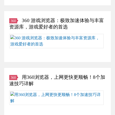
览
提
谷
器
升
歌
加
功
浏
360 游戏浏览器：极致加速体验与丰富
360
速
能，
览
资源库，游戏爱好者的首选
功
网
器
能
页
被
在
将
载
誉
数
为
入
为
字
你
速
互
娱
带
度
联
乐
来
大
网
盛
快
增，
界
行
捷
用360浏览器，上网更快更顺畅！8个加
360
我
的
之
的
速技巧详解
立
珍
际，
网
即
品，
360
360
上
决
其
游
浏
冲
定
高
戏
览
浪
亲
速
浏
器
体
身