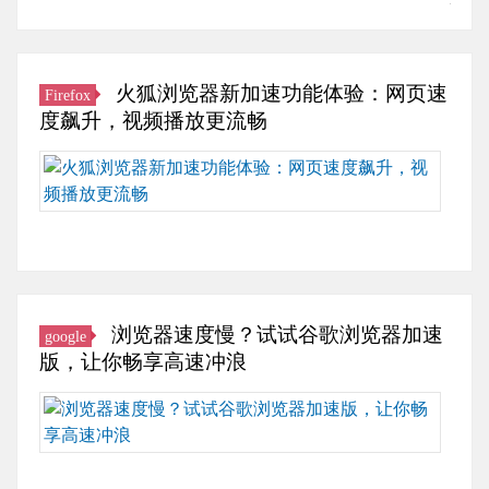
器
——
360
浏
火狐浏览器新加速功能体验：网页速
Firefox
览
度飙升，视频播放更流畅
器
增
近
强
期
版
得
激
知
活
这
你
款
的
浏
浏览器速度慢？试试谷歌浏览器加速
google
网
览
版，让你畅享高速冲浪
络
器
之
新
长
旅！
添
久
360
速
以
浏
度
来，