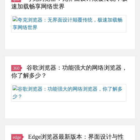
览
过滤选项等等。相比
是
览
速加载畅享网络世界
验
器
之下，Edge浏览器依
依
器
至
功
托于系统的强大安全
照
本
的
关
能
属性，提供相似的隐
Chrom
篇
界
重
丰
私防护措施，同时也
内
文
面
要。
富，
具备与微软其他产品
核
章
设
此
使
更优的协调性能。
的
便
计
外，
用
……
一
从
贴
火
起
款
如
近
狐
谷歌浏览器：功能强大的网络浏览器，
360
来
浏
下
现
浏
你了解多少？
相
览
三
代
览
当
器……
方
用
使
器
安
面
户
用
还
全。
详
的
谷
提
360
细
使
歌
供
浏
阐
用
浏
了
览
述
需
览
众
器
夸
求。
器
多
的
Edge浏览器最新版本：界面设计与性
edge
克
同