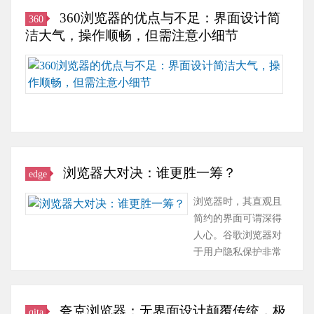
面
验、
界
360浏览器的优点与不足：界面设计简
360
设
安
面
洁大气，操作顺畅，但需注意小细节
计，
全
设
以
性
计
使
及
以
简
用
和
及
洁
过
华
特
直
360
为
色
观。
浏
生
功
网
览
态
能
页
器
的
浏览器大对决：谁更胜一筹？
edge
方
的
的
深
面
加
人
浏览器时，其直观且
度
都
载
都
简约的界面可谓深得
整
各
速
知
人心。谷歌浏览器对
合
具
度
道，
于用户隐私保护非常
被
特
对
这
重视，具备诸多实用
吸
色。
浏
款
的隐私保护工具，如
引，
115
览
浏
无痕浏览模式及广告
它
浏
夸克浏览器：无界面设计颠覆传统，极
qita
体