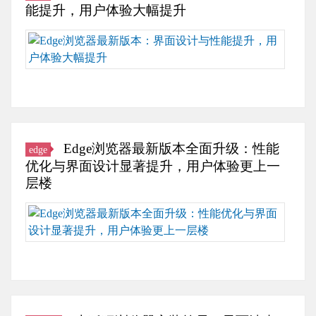
获
插
界
能提升，用户体验大幅提升
浏
时，
取
件
面
览
这
全
来
无
设
器
种
球
强
论
计
的
简
信
化
是
简
特
洁
息
隐
从
洁
色
的
在
私
界
且
及
设
谷
防
面
大
优
计
歌
护。
设
气，
Edge浏览器最新版本全面升级：性能
edge
点。
也
浏
火
计
没
优化与界面设计显著提升，用户体验更上一
夸
让
览
狐
还
有
层楼
克
浏
器
浏
是
多
浏
览
上，
览
功
余
Edge
览
器
谷
器
能
的
浏
器
的
歌
的
优
装
览
全
运
公
一
化
饰，
器
球
行
司
大
上，
即
的
首
更
打
亮
它
便
最
家
加
造
点
都
是
新