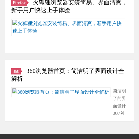
采
火狐狸浏览器安装简易、界面清爽，
流
Firefox
了
是
进
新
版
用
新手用户快速上手体验
畅，
诸
其
行
手
本
无
不
多
插
了
也
增
火
界
会
强
件
大
能
添
狐
面
因
大
拓
幅
快
了
狸
设
过
的
展
度
速
众
浏
计，
多
智
功
的
掌
多
览
为
图
能
能。
提
握。
新
器
用
片
工
火
升，
此
功
安
户
或
具，
360浏览器首页：简洁明了界面设计全
狐
360
并
外，
能
装
打
复
可
解析
浏
且
用
和
过
造
杂
以
览
更
户
优
程
前
简洁明
设
帮
器
加
还
化。
十
所
了的界
计
助
经
贴
可
Edge
分
未
面设计
而
用
常
合
以
浏
简
有
360浏
减
户
进
用
自
览
单。
的
览器首
慢
交
行
户
由
器
与
网
页采用
速
际、
升
的
更
的
某
络
简洁明
度。
娱
级。
使