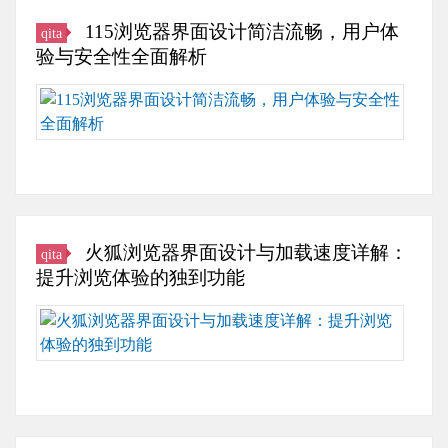
为
115浏览器界面设计简洁流畅，用户体
qita
浏
验与安全性全面解析
览
器
这
发
款
布
浏
以
览
后，
器
大
功
量
能
火狐浏览器界面设计与加载速度详解：
qita
用
相
提升浏览体验的独到功能
户
当
因
全
火
它
面，
狐
独
在
浏
特
用
览
的
户
器
界
体
的