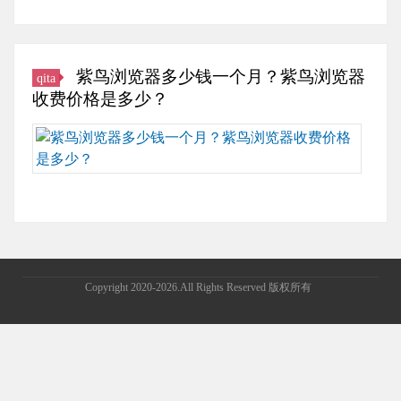
览
器
怎
么
紫鸟浏览器多少钱一个月？紫鸟浏览器
qita
设
收费价格是多少？
置
兼
但
容
是
性》
也
我
有
们
一
一
些
起
用
来
户
Copyright 2020-2026.All Rights Reserved 版权所有
学
不
习
了
交
解
流
紫
吧。
鸟