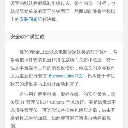
设置的默认拦截机制给绕过去。整个的这一过程，也
就是简简单单的两三分钟而已，然而却能够将半数以
上的
安装问题
给解决掉。
安全软件误拦截
像360安全卫士以及电脑管家这类的防护软件，常
常会把插件安装包当作潜在威胁而关进小黑屋，有一
位从事自媒体工作的朋友反馈说，他在关闭杀毒软件
之后重新进行安装
16personalities中文
，原本处于卡住
状态的进度条马上就开始动起来了。
企业用户所用电脑一般存在统一的安全策略，需
关联 IT 管理员以对 Chrome 予以放行。要是嫌麻烦不
愿找寻管理员，可选尝试将插件包解压之后，借由开
发者模式手动加载，如此便可避开诸多自动拦截规
则。